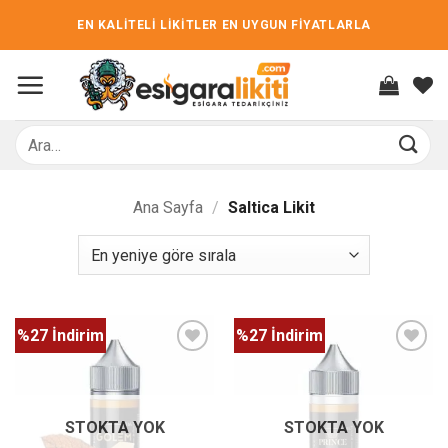
İçeriğe
EN KALİTELİ LİKİTLER EN UYGUN FİYATLARLA
atla
Ara:
Ana Sayfa
/
Saltica Likit
%27 İndirim
%27 İndirim
İstek
İstek
listene
listene
ekle
ekle
STOKTA YOK
STOKTA YOK