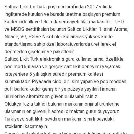
550,00₺.
Saltica Likit bir Türk girişimci tarafından 2017 yılında
İngilterede kurulan ve burada üretime başlayan premium
kalitesinde ilk ve tek Türk sermayeli likit markasıdır. TPD
ve MSDS sertifikaları bulunan Saltica Likitler, 1. sınıf Aroma,
Nbase, VG, PG ve Nikotinler kullanarak yüksek kalite
standartlarına sahip özel laboratuvarlarda üretilerek el
değmeden şişelenir ve paketlenir.
Saltica Likit Türk elektronik sigara kullanıcılarına, özellikle
pod mod kullanan ve gerçek salt likit deneyimi yaşamak
isteyenlere 5 yılı aşkın süredir premium kalitesi
sunmaktadır. Piyasada ciddi bir isim yapan ve pop moddan
puff barlara kadar geniş bir yelpazeye yayılan firmanın
ürünlerine sitemizden güvenle ulaşabilirsiniz.
Oldukça fazla taklidi bulunan markanın orijinal ürünlerine
ulaşmanın en güvenilir adresi olmaktan gurur duyuyoruz.
Türkiyeye salt likiti sevdiren markanın sınırlı sayıdaki
stoklarını kaçırmayın.
Gerçek salt nikotin kullanan bir marka olduğunu da özellikle