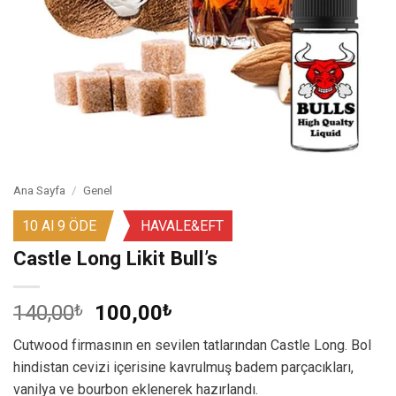
Ana Sayfa
/
Genel
10 Al 9 ÖDE
HAVALE&EFT
Castle Long Likit Bull’s
Orijinal
Şu
140,00
₺
100,00
₺
fiyat:
andaki
Cutwood firmasının en sevilen tatlarından Castle Long. Bol
140,00₺.
fiyat:
hindistan cevizi içerisine kavrulmuş badem parçacıkları,
100,00₺.
vanilya ve bourbon eklenerek hazırlandı.