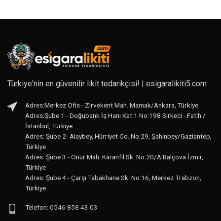
280,00₺.
fiyat:
fiyat:
andaki
225,00₺.
280,00₺.
fiyat:
225,00₺.
Türkiye'nin en güvenilir likit tedarikçisi! | esigaralikiti5.com
Adres:Merkez Ofis - Zirvekent Mah. Mamak/Ankara, Türkiye
Adres:Şube 1 - Doğubank İş Hanı Kat:1 No:198 Sirkeci - Fatih /
İstanbul, Türkiye
Adres: Şube 2- Alaybey, Hürriyet Cd. No:29, Şahinbey/Gaziantep,
Türkiye
Adres: Şube 3 - Onur Mah. Karanfil Sk. No:20/A Balçova İzmir,
Türkiye
Adres: Şube 4 - Çarşı Tabakhane Sk. No:16, Merkez Trabzon,
Türkiye
Telefon:
0546 858 43 03