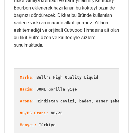
fiske vanilya kreması ve hafif yıllanmış Kentucky
Bourbon eklenerek hazırlanan bu kokteyl sizin de
başınızı döndürecek. Dikkat bu üründe kullanılan
sadece viski aromasıdır alkol içermez. Yılların
eskitemediği ve orijinali Cutwood firmasına ait olan
bu likit Bull’s özen ve kalitesiyle sizlere
sunulmaktadır.
Marka:
 Bull's High Quality Liquid
Hacim:
 30ML Gorilla Şişe
Aroma:
 Hindistan cevizi, badem, esmer şeker, va
VG/PG Oranı:
 80/20
Menşei:
 Türkiye