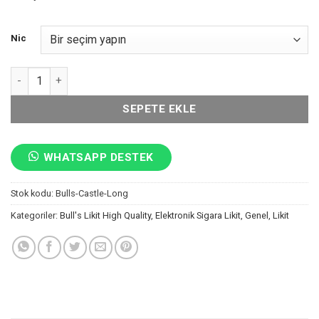
Nic
Castle Long Likit Bull's adet
SEPETE EKLE
WHATSAPP DESTEK
Stok kodu:
Bulls-Castle-Long
Kategoriler:
Bull's Likit High Quality
,
Elektronik Sigara Likit
,
Genel
,
Likit