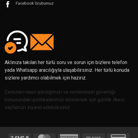
Facebook Grubumuz
Aklınıza takılan her türlü soru ve sorun için bizlere telefon
yada Whatsapp aracılığıyla ulaşabilirsiniz. Her türlü konuda
sizlere yardımcı olabilmek için hazırız.
Çerezleri nasıl işlediğimizi ve verilerinizin güvenliği
konusundaki politikalarımızı incelemek için gizlilik ilkesi
sayfamızı ziyaret edebilirsiniz.
Visa
MasterCard
American
Bank
Credi