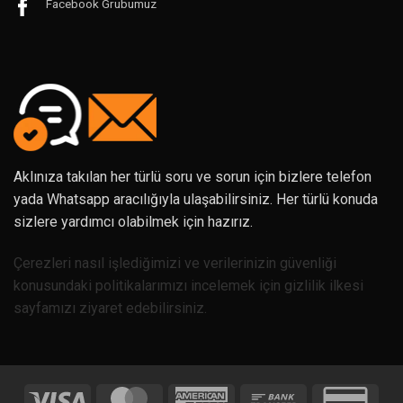
Facebook Grubumuz
Aklınıza takılan her türlü soru ve sorun için bizlere telefon
yada Whatsapp aracılığıyla ulaşabilirsiniz. Her türlü konuda
sizlere yardımcı olabilmek için hazırız.
Çerezleri nasıl işlediğimizi ve verilerinizin güvenliği
konusundaki politikalarımızı incelemek için gizlilik ilkesi
sayfamızı ziyaret edebilirsiniz.
Visa
MasterCard
American
Bank
Credi