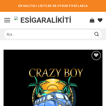
İçeriğe
EN KALİTELİ LİKİTLER EN UYGUN FİYATLARLA
atla
Ara:
İstek
listene
ekle