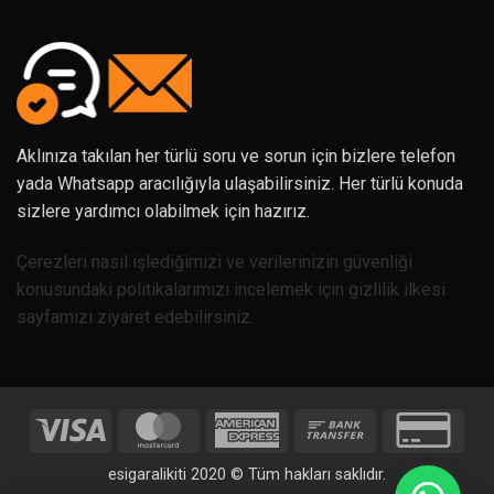
Aklınıza takılan her türlü soru ve sorun için bizlere telefon
yada Whatsapp aracılığıyla ulaşabilirsiniz. Her türlü konuda
sizlere yardımcı olabilmek için hazırız.
Çerezleri nasıl işlediğimizi ve verilerinizin güvenliği
konusundaki politikalarımızı incelemek için gizlilik ilkesi
sayfamızı ziyaret edebilirsiniz.
Visa
MasterCard
American
Bank
Credi
Express
Transfer
Card
esigaralikiti 2020 © Tüm hakları saklıdır.
2