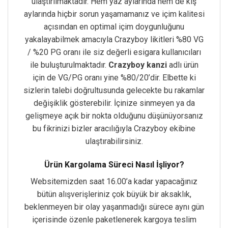
ulaştırılmaktadır. Hem yaz aylarında hem de kış
aylarında hiçbir sorun yaşamamanız ve içim kalitesi
açısından en optimal içim doygunluğunu
yakalayabilmek amacıyla Crazyboy likitleri %80 VG
/ %20 PG oranı ile siz değerli esigara kullanıcıları
ile buluşturulmaktadır.
Crazyboy kanzi
adlı ürün
için de VG/PG oranı yine %80/20’dir. Elbette ki
sizlerin talebi doğrultusunda gelecekte bu rakamlar
değişiklik gösterebilir. İçinize sinmeyen ya da
gelişmeye açık bir nokta olduğunu düşünüyorsanız
bu fikrinizi bizler aracılığıyla Crazyboy ekibine
ulaştırabilirsiniz.
Ürün Kargolama Süreci Nasıl İşliyor?
Websitemizden saat 16.00’a kadar yapacağınız
bütün alışverişleriniz çok büyük bir aksaklık,
beklenmeyen bir olay yaşanmadığı sürece aynı gün
içerisinde özenle paketlenerek kargoya teslim