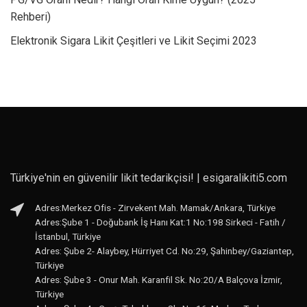
Rehberi)
Elektronik Sigara Likit Çeşitleri ve Likit Seçimi 2023
Türkiye'nin en güvenilir likit tedarikçisi! | esigaralikiti5.com
Adres:Merkez Ofis - Zirvekent Mah. Mamak/Ankara, Türkiye
Adres:Şube 1 - Doğubank İş Hanı Kat:1 No:198 Sirkeci - Fatih /
İstanbul, Türkiye
Adres: Şube 2- Alaybey, Hürriyet Cd. No:29, Şahinbey/Gaziantep,
Türkiye
Adres: Şube 3 - Onur Mah. Karanfil Sk. No:20/A Balçova İzmir,
Türkiye