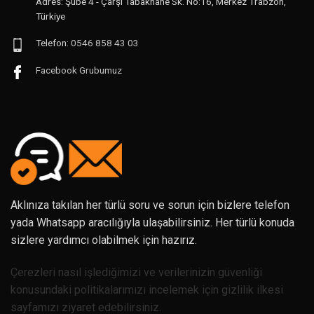
Adres: Şube 4 - Çarşı Tabakhane Sk. No:16, Merkez Trabzon,
Türkiye
Telefon:
0546 858 43 03
Facebook Grubumuz
Aklınıza takılan her türlü soru ve sorun için bizlere telefon
yada Whatsapp aracılığıyla ulaşabilirsiniz. Her türlü konuda
sizlere yardımcı olabilmek için hazırız.
Çerezleri nasıl işlediğimizi ve verilerinizin güvenliği
konusundaki politikalarımızı incelemek için gizlilik ilkesi
sayfamızı ziyaret edebilirsiniz.