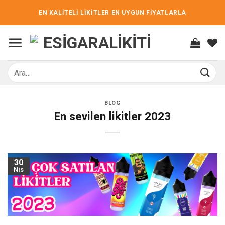
İçeriğe
EN KALİTELİ LİKİTLER EN UYGUN FİYATLARLA
atla
Ara:
BLOG
En sevilen likitler 2023
30
Nis