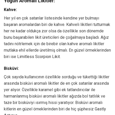
Yoğun Aromalı Likitler:
Kahve:
Her yıl en çok satanlar listesinde kendine yer bulmayı
başaran aromalardan biri de kahve. Kahveli likitleri tutturmak
her ne kadar oldukça zor olsa da özellikle son dönemde
bunu başarabilen likit üreticileri de çoğalmaya başladı. Ağız
tadını nötrlemek için de birebir olan kahve aromalı likitler
mutlaka ehil ellerde üretilmiş olmalı. En güzel örmeklerinden
biri ise
Limitless Scorpion Likit.
Bisküvi:
Çok sayıda kullanıcının özellikle sorduğu ve tükettiği likitler
arasında bisküvi aromalı likitler de en çok satanlar arasında
yer alıyor. Özellikle karamel gibi ek tatlandırıcılar ile
harmanlanmış bisküvi aromalı likitler ağızda bol tatlılık ve
taze bir bisküviyi ısırmış hissi yaratıyor. Bisküvi aromalı
kitlerin en güzel örneklerinden biri de hiç şüphesiz
Gastly