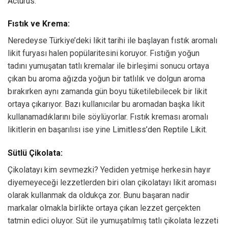
Acturus
.
Fıstık ve Krema:
Neredeyse Türkiye’deki likit tarihi ile başlayan fıstık aromalı
likit furyası halen popülaritesini koruyor. Fıstığın yoğun
tadını yumuşatan tatlı kremalar ile birleşimi sonucu ortaya
çıkan bu aroma ağızda yoğun bir tatlılık ve dolgun aroma
bırakırken aynı zamanda gün boyu tüketilebilecek bir likit
ortaya çıkarıyor. Bazı kullanıcılar bu aromadan başka likit
kullanamadıklarını bile söylüyorlar. Fıstık kreması aromalı
likitlerin en başarılısı ise yine
Limitless’den Reptile Likit.
Sütlü Çikolata:
Çikolatayı kim sevmezki? Yediden yetmişe herkesin hayır
diyemeyeceği lezzetlerden biri olan çikolatayı likit aroması
olarak kullanmak da oldukça zor. Bunu başaran nadir
markalar olmakla birlikte ortaya çıkan lezzet gerçekten
tatmin edici oluyor. Süt ile yumuşatılmış tatlı çikolata lezzeti