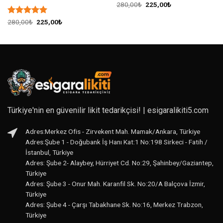
Orijinal
Şu
280,00
₺
225,00
₺
fiyat:
andaki
280,00₺.
fiyat:
5 üzerinden
Orijinal
Şu
280,00
₺
225,00
₺
225,00₺.
fiyat:
andaki
5
oy aldı
280,00₺.
fiyat:
225,00₺.
Türkiye'nin en güvenilir likit tedarikçisi! | esigaralikiti5.com
Adres:Merkez Ofis - Zirvekent Mah. Mamak/Ankara, Türkiye
Adres:Şube 1 - Doğubank İş Hanı Kat:1 No:198 Sirkeci - Fatih /
İstanbul, Türkiye
Adres: Şube 2- Alaybey, Hürriyet Cd. No:29, Şahinbey/Gaziantep,
Türkiye
Adres: Şube 3 - Onur Mah. Karanfil Sk. No:20/A Balçova İzmir,
Türkiye
Adres: Şube 4 - Çarşı Tabakhane Sk. No:16, Merkez Trabzon,
Türkiye