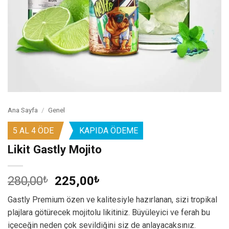
Ana Sayfa
/
Genel
5 AL 4 ÖDE
KAPIDA ÖDEME
Likit Gastly Mojito
Orijinal
Şu
280,00
₺
225,00
₺
fiyat:
andaki
Gastly Premium özen ve kalitesiyle hazırlanan, sizi tropikal
280,00₺.
fiyat:
plajlara götürecek mojitolu likitiniz. Büyüleyici ve ferah bu
225,00₺.
içeceğin neden çok sevildiğini siz de anlayacaksınız.