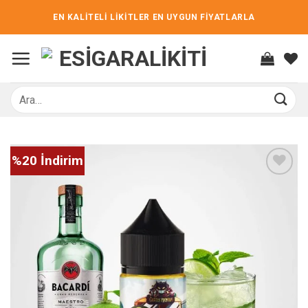
İçeriğe
EN KALİTELİ LİKİTLER EN UYGUN FİYATLARLA
atla
Ara:
%20 İndirim