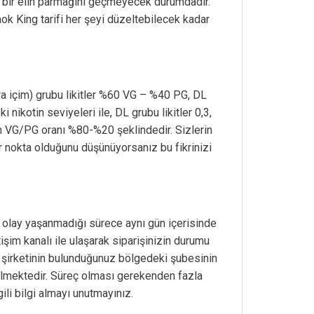
ısı bir elin parmağını geçmeyecek durumdadır.
mok King tarifi her şeyi düzeltebilecek kadar
ra içim) grubu likitler %60 VG – %40 PG, DL
ikotin seviyeleri ile, DL grubu likitler 0,3,
in VG/PG oranı %80-%20 şeklindedir. Sizlerin
r nokta olduğunu düşünüyorsanız bu fikrinizi
 olay yaşanmadığı sürece aynı gün içerisinde
şim kanalı ile ulaşarak siparişinizin durumu
go şirketinin bulunduğunuz bölgedeki şubesinin
rebilmektedir. Süreç olması gerekenden fazla
ili bilgi almayı unutmayınız.