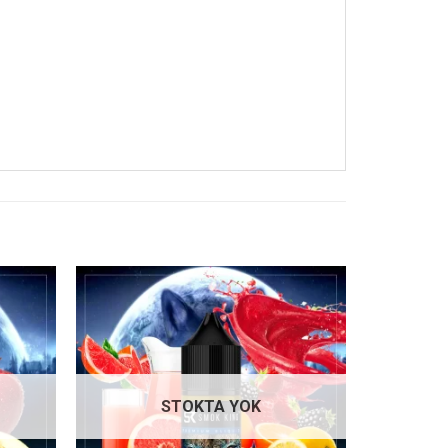
İstek
İstek
listene
listene
ekle
ekle
STOKTA YOK