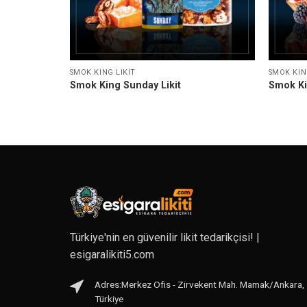
SMOK KING LIKIT
SMOK KIN
Smok King Sunday Likit
Smok Kin
Türkiye'nin en güvenilir likit tedarikçisi! |
esigaralikiti5.com
Adres:Merkez Ofis - Zirvekent Mah. Mamak/Ankara,
Türkiye