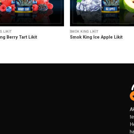
G LIKIT
SMOK KING LIKIT
g Berry Tart Likit
Smok King Ice Apple Likit
Ak
te
He
ha