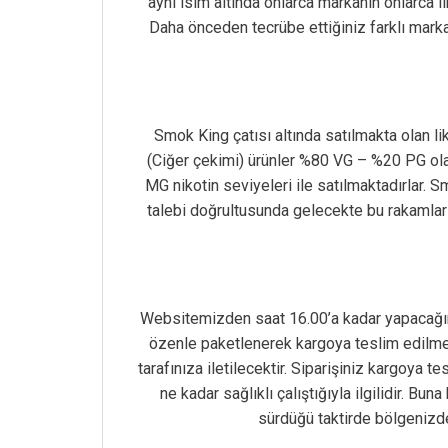
aynı isim altında onlarca markanın onlarca l
Daha önceden tecrübe ettiğiniz farklı markal
Smok King çatısı altında satılmakta olan l
(Ciğer çekimi) ürünler %80 VG – %20 PG olara
MG nikotin seviyeleri ile satılmaktadırlar.
talebi doğrultusunda gelecekte bu rakamlar 
Websitemizden saat 16.00’a kadar yapacağını
özenle paketlenerek kargoya teslim edilmekt
tarafınıza iletilecektir. Siparişiniz kargoya
ne kadar sağlıklı çalıştığıyla ilgilidir. B
sürdüğü taktirde bölgenizdek