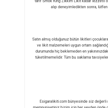
tarif Smok King Zıkkım Likit kadar lezzetli o
alıp deneyimledikten sonra, lütfen
Satın almış olduğunuz bütün likitleri çocuklar
ve likit malzemeleri uygun ortam sağlandı
durumunda hiç beklemeden en yakınınızdaki s
tüketilmemelidir. Tüm bu saklama tavsiyeler
Esigaralikiti.com bünyesinde siz değerli 
memnuniyetiniz bizim için her şeyden önde g