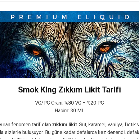
Smok King Zıkkım Likit Tarifi
VG/PG Oranı: %80 VG – %20 PG
Hacim: 30 ML
avuran fenomen tarif olan
zıkkım likit
. Süt, karamel, vanilya, fıst
 sizlerle buluşuyor. Bu güne kadar defalarca kez denendi, defala