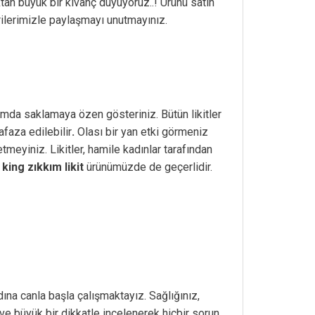
ktan büyük bir kıvanç duyuyoruz..! Ürünü satın
rilerimizle paylaşmayı unutmayınız.
tamda saklamaya özen gösteriniz. Bütün likitler
faza edilebilir
.
Olası bir yan etki görmeniz
eyiniz. Likitler, hamile kadınlar tarafından
king zıkkım likit
ürünümüzde de geçerlidir.
ına canla başla çalışmaktayız. Sağlığınız,
 büyük bir dikkatle incelenerek hiçbir sorun