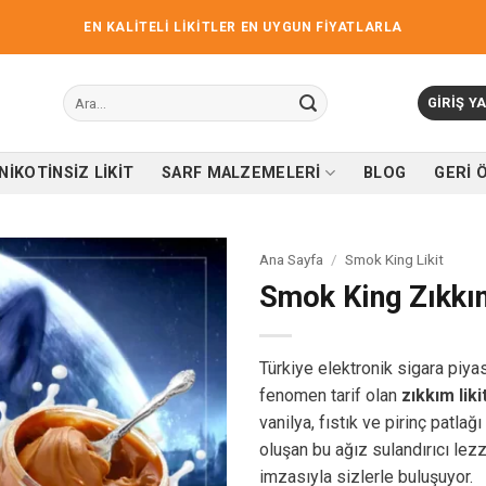
EN KALİTELİ LİKİTLER EN UYGUN FİYATLARLA
Ara:
GIRIŞ YA
NIKOTINSIZ LIKIT
SARF MALZEMELERI
BLOG
GERI 
Ana Sayfa
/
Smok King Likit
Smok King Zıkkım
İstek
listene
ekle
Türkiye elektronik sigara piya
fenomen tarif olan
zıkkım liki
vanilya, fıstık ve pirinç patl
oluşan bu ağız sulandırıcı lez
imzasıyla sizlerle buluşuyor.