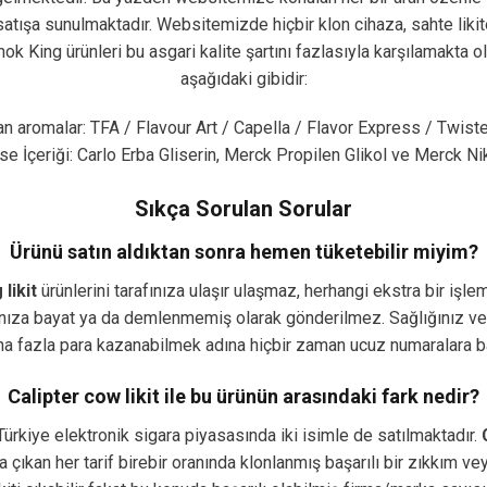
 satışa sunulmaktadır. Websitemizde hiçbir klon cihaza, sahte lik
mok King ürünleri bu asgari kalite şartını fazlasıyla karşılamakta o
aşağıdaki gibidir:
lan aromalar: TFA / Flavour Art / Capella / Flavor Express / Twis
e İçeriği: Carlo Erba Gliserin, Merck Propilen Glikol ve Merck Ni
Sıkça Sorulan Sorular
Ürünü satın aldıktan sonra hemen tüketebilir miyim?
likit
ürünlerini tarafınıza ulaşır ulaşmaz, herhangi ekstra bir işle
afınıza bayat ya da demlenmemiş olarak gönderilmez. Sağlığınız v
ha fazla para kazanabilmek adına hiçbir zaman ucuz numaralara b
Calipter cow likit ile bu ürünün arasındaki fark nedir?
n Türkiye elektronik sigara piyasasında iki isimle de satılmaktadır.
a çıkan her tarif birebir oranında klonlanmış başarılı bir zıkkım v