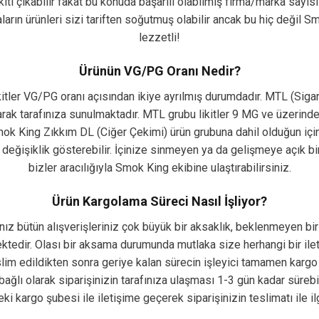
ikiti çıkabilir fakat bu konuda başarılı olabilmiş firma/marka say
arın ürünleri sizi tariften soğutmuş olabilir ancak bu hiç değil S
lezzetli!
Ürünün VG/PG Oranı Nedir?
ikitler VG/PG oranı açısından ikiye ayrılmış durumdadır. MTL (Siga
k tarafınıza sunulmaktadır. MTL grubu likitler 9 MG ve üzerindeki n
 Smok King Zıkkım DL (Ciğer Çekimi) ürün grubuna dahil olduğun iç
değişiklik gösterebilir. İçinize sinmeyen ya da gelişmeye açık bi
bizler aracılığıyla Smok King ekibine ulaştırabilirsiniz.
Ürün Kargolama Süreci Nasıl İşliyor?
z bütün alışverişleriniz çok büyük bir aksaklık, beklenmeyen bir
edir. Olası bir aksama durumunda mutlaka size herhangi bir ileti
 teslim edildikten sonra geriye kalan sürecin işleyici tamamen kar
una bağlı olarak siparişinizin tarafınıza ulaşması 1-3 gün kadar sü
i kargo şubesi ile iletişime geçerek siparişinizin teslimatı ile ilg