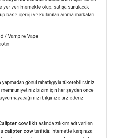
ite yer verilmemekte olup, satışa sunulacak
lup base içeriği ve kullanılan aroma markaları
ted / Vampire Vape
kotin
m yapmadan gönül rahatlığıyla tüketebilirsiniz.
e memnuniyetiniz bizim için her şeyden önce
aşvurmayacağımızı bilginize arz ederiz.
Calipter cow likit
aslında zıkkım adı verilen
eya
calipter cow
tarifidir. İnternette karşınıza