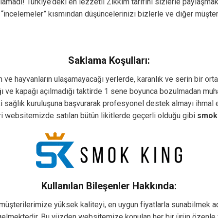
lamadı! Türkiye’deki en lezzetli Zıkkım tarifini sizlerle paylaşma
 “incelemeler” kısmından düşüncelerinizi bizlerle ve diğer müşte
Saklama Koşulları:
ın ve hayvanların ulaşamayacağı yerlerde, karanlık ve serin bir or
ğı ve kapağı açılmadığı taktirde 1 sene boyunca bozulmadan muha
ağlık kuruluşuna başvurarak profesyonel destek almayı ihmal etm
i websitemizde satılan bütün likitlerde geçerli olduğu gibi
smok 
Kullanılan Bileşenler Hakkında:
müşterilerimize yüksek kaliteyi, en uygun fiyatlarla sunabilmek ad
elmektedir. Bu yüzden websitemize konulan her bir ürün özenle ve