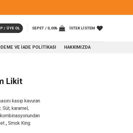
P / ÜYE OL
SEPET /
0,00
₺
İSTEK LISTEM
ÖDEME VE İADE POLITIKASI
HAKKIMIZDA
 Likit
sasını kasıp kavuran
t
. Süt, karamel,
ağı kombinasyonundan
zet
,
Smok King