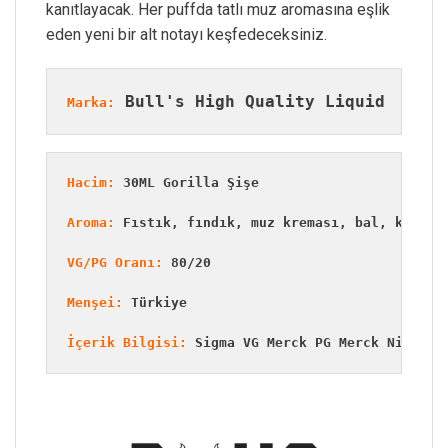
kanıtlayacak. Her puffda tatlı muz aromasına eşlik
eden yeni bir alt notayı keşfedeceksiniz.
 Bull's High Quality Liquid
Marka:
Hacim:
 30ML Gorilla Şişe
Aroma:
 Fıstık, fındık, muz kreması, bal, kahval
VG/PG Oranı:
 80/20
Menşei:
 Türkiye
İçerik Bilgisi:
 Sigma VG Merck PG Merck Nic TFA