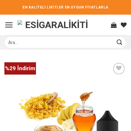
İçeriğe
EN KALİTELİ LİKİTLER EN UYGUN FİYATLARLA
atla
Ara:
%29 İndirim
İstek
listene
ekle