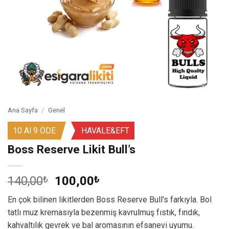
Ana Sayfa
/
Genel
10 Al 9 ÖDE
HAVALE&EFT
Boss Reserve Likit Bull’s
Orijinal
Şu
140,00
₺
100,00
₺
fiyat:
andaki
En çok bilinen likitlerden Boss Reserve Bull’s farkıyla. Bol
140,00₺.
fiyat:
tatlı muz kremasıyla bezenmiş kavrulmuş fıstık, fındık,
100,00₺.
kahvaltılık gevrek ve bal aromasının efsanevi uyumu.