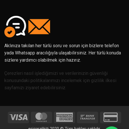
Aklınıza takılan her türlü soru ve sorun için bizlere telefon
yada Whatsapp aracılığıyla ulaşabilirsiniz. Her türlü konuda
sizlere yardımcı olabilmek için hazırız.
Çerezleri nasıl işlediğimizi ve verilerinizin güvenliği
konusundaki politikalarımızı incelemek için gizlilik ilkesi
sayfamızı ziyaret edebilirsiniz.
Visa
MasterCard
American
Bank
Credi
Express
Transfer
Card
esigaralikiti 2020 © Tüm hakları saklıdır.
2