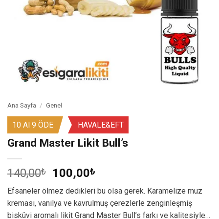
Ana Sayfa
/
Genel
10 Al 9 ÖDE
HAVALE&EFT
Grand Master Likit Bull’s
Orijinal
Şu
140,00
₺
100,00
₺
fiyat:
andaki
Efsaneler ölmez dedikleri bu olsa gerek. Karamelize muz
140,00₺.
fiyat:
kreması, vanilya ve kavrulmuş çerezlerle zenginleşmiş
100,00₺.
bisküvi aromalı likit Grand Master Bull’s farkı ve kalitesiyle…