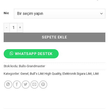
Nic
Grand Master Likit Bull's adet
SEPETE EKLE
WHATSAPP DESTEK
Stok kodu:
Bulls-Grandmaster
Kategoriler:
Genel
,
Bull's Likit High Quality
,
Elektronik Sigara Likit
,
Likit