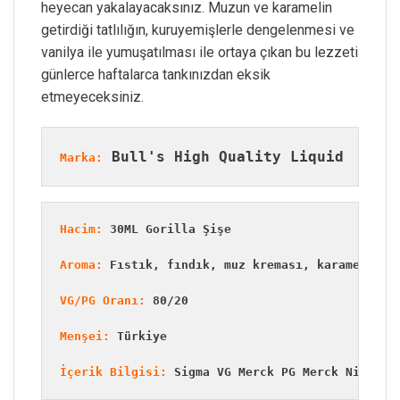
heyecan yakalayacaksınız. Muzun ve karamelin
getirdiği tatlılığın, kuruyemişlerle dengelenmesi ve
vanilya ile yumuşatılması ile ortaya çıkan bu lezzeti
günlerce haftalarca tankınızdan eksik
etmeyeceksiniz.
 Bull's High Quality Liquid
Marka:
Hacim:
 30ML Gorilla Şişe
Aroma:
 Fıstık, fındık, muz kreması, karamel, bi
VG/PG Oranı:
 80/20
Menşei:
 Türkiye
İçerik Bilgisi:
 Sigma VG Merck PG Merck Nic TFA