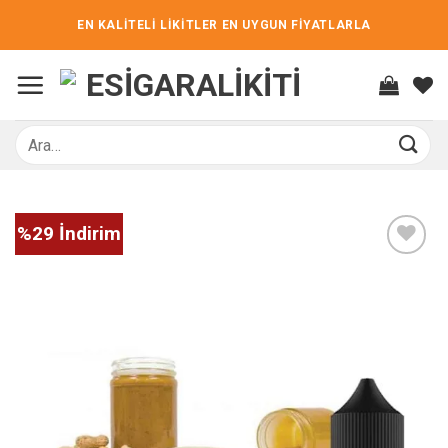
İçeriğe
EN KALİTELİ LİKİTLER EN UYGUN FİYATLARLA
atla
Ara:
%29 İndirim
İstek
listene
ekle