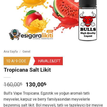
Ana Sayfa
/
Genel
10 Al 9 ÖDE
HAVALE&EFT
Tropicana Salt Likit
Orijinal
Şu
160,00
₺
130,00
₺
fiyat:
andaki
Bull’s Vape Tropicana. Egzotik ve yoğun aromalı tatlı
160,00₺.
fiyat:
meyveler, karpuz ve berry familyasından meyvelerle
130,00₺.
bezenmiş salt likit. Bol meyveli, tatlı ve tazeleyici bir meyve