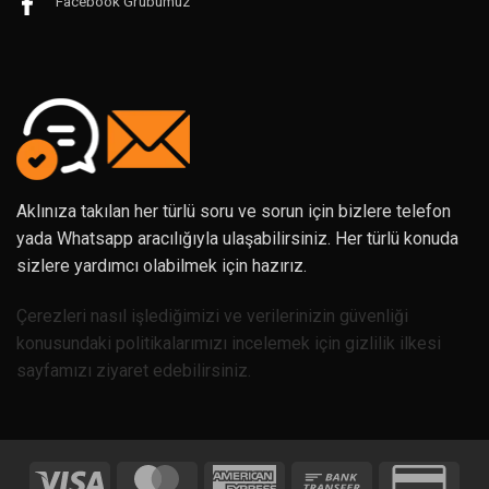
Facebook Grubumuz
Aklınıza takılan her türlü soru ve sorun için bizlere telefon
yada Whatsapp aracılığıyla ulaşabilirsiniz. Her türlü konuda
sizlere yardımcı olabilmek için hazırız.
Çerezleri nasıl işlediğimizi ve verilerinizin güvenliği
konusundaki politikalarımızı incelemek için gizlilik ilkesi
sayfamızı ziyaret edebilirsiniz.
Visa
MasterCard
American
Bank
Credi