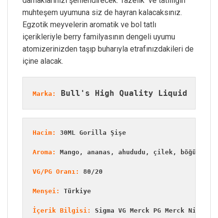
damaklarınızı şenlendirecek. Tazelik ve tatlılığın
muhteşem uyumuna siz de hayran kalacaksınız.
Egzotik meyvelerin aromatik ve bol tatlı
içerikleriyle berry familyasının dengeli uyumu
atomizerinizden taşıp buharıyla etrafınızdakileri de
içine alacak.
 Bull's High Quality Liquid
Marka:
Hacim:
 30ML Gorilla Şişe
Aroma:
 Mango, ananas, ahududu, çilek, böğürtlen
VG/PG Oranı:
 80/20
Menşei:
 Türkiye
İçerik Bilgisi:
 Sigma VG Merck PG Merck Nic TFA